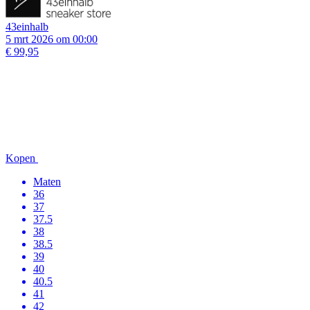
43einhalb
5 mrt 2026 om 00:00
€ 99,95
Kopen
Maten
36
37
37.5
38
38.5
39
40
40.5
41
42