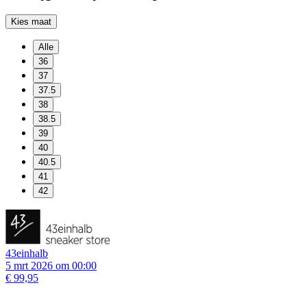
Kies maat
Alle
36
37
37.5
38
38.5
39
40
40.5
41
42
43einhalb
5 mrt 2026 om 00:00
€ 99,95