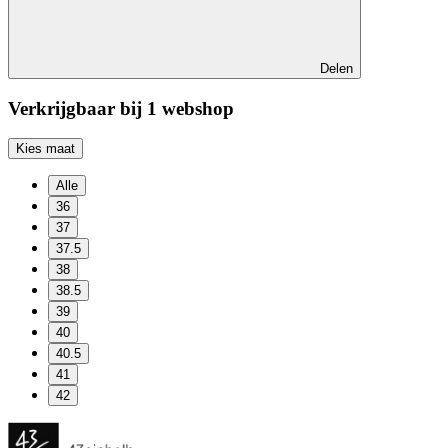
Delen
Verkrijgbaar bij 1 webshop
Kies maat
Alle
36
37
37.5
38
38.5
39
40
40.5
41
42