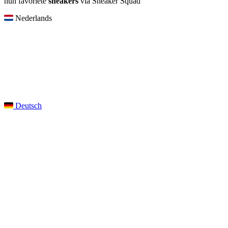
hun favoriete
sneakers
via Sneaker Squad
Nederlands
Deutsch