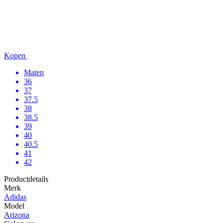
Kopen
Maten
36
37
37.5
38
38.5
39
40
40.5
41
42
Productdetails
Merk
Adidas
Model
Arizona