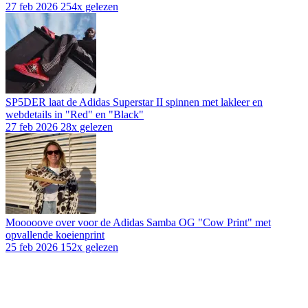
27 feb 2026
254x gelezen
SP5DER laat de Adidas Superstar II spinnen met lakleer en
webdetails in "Red" en "Black"
27 feb 2026
28x gelezen
Mooooove over voor de Adidas Samba OG "Cow Print" met
opvallende koeienprint
25 feb 2026
152x gelezen