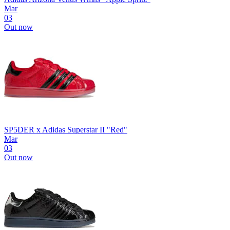
Mar
03
Out now
SP5DER x Adidas Superstar II "Red"
Mar
03
Out now