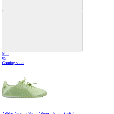
Mar
05
Coming soon
Adidas Arizona Venus Wmns "Apple Spritz"